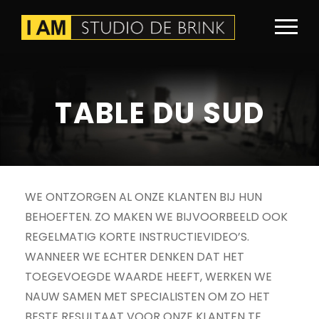
TABLE DU SUD
WE ONTZORGEN AL ONZE KLANTEN BIJ HUN
BEHOEFTEN. ZO MAKEN WE BIJVOORBEELD OOK
REGELMATIG KORTE INSTRUCTIEVIDEO’S.
WANNEER WE ECHTER DENKEN DAT HET
TOEGEVOEGDE WAARDE HEEFT, WERKEN WE
NAUW SAMEN MET SPECIALISTEN OM ZO HET
BESTE RESULTAAT VOOR ONZE KLANTEN TE